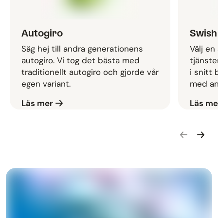
Autogiro
Swish
Säg hej till andra generationens
Välj en
autogiro. Vi tog det bästa med
tjänste
traditionellt autogiro och gjorde vår
i snitt
egen variant.
med an
Läs mer
Läs me
Gå bakåt i
Gå fra