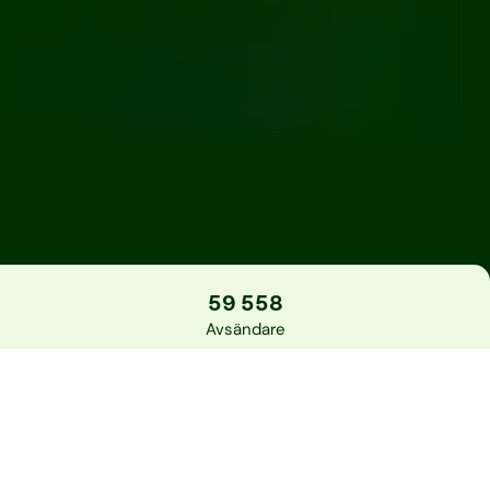
59 558
Avsändare