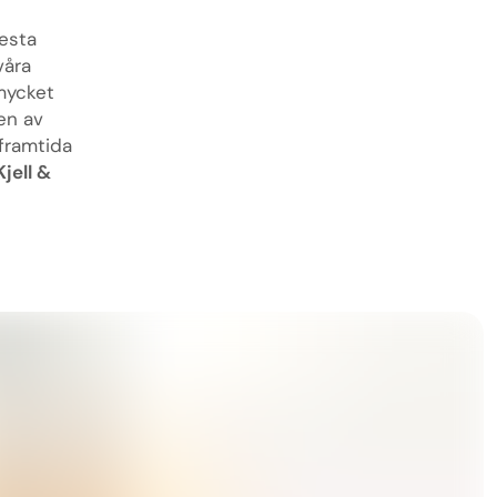
testa
våra
 mycket
en av
 framtida
jell &