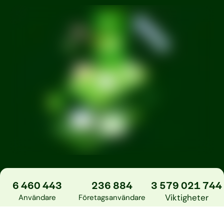
6 460 443
236 884
3 579 021 744
Viktigheter
Användare
Företagsanvändare