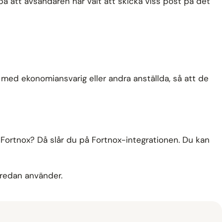
å att avsändaren har valt att skicka viss post på det
tot med ekonomiansvarig eller andra anställda, så att de
ia Fortnox? Då slår du på Fortnox-integrationen. Du kan
 redan använder.