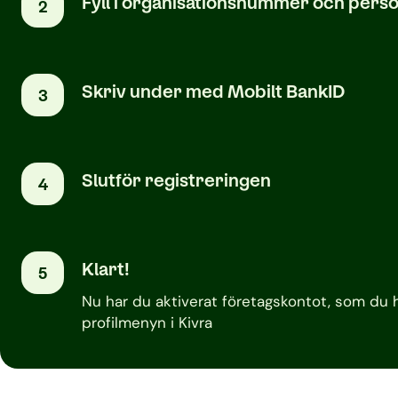
Fyll i organisationsnummer och pe
2
Skriv under med Mobilt BankID
3
Slutför registreringen
4
Klart!
5
Nu har du aktiverat företagskontot, som du h
profilmenyn i Kivra