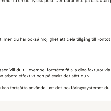
er få en del fysisk post. Det beror inte på oss, utan p
ekt, men du har också möjlighet att dela tillgång till kon
er. Vill du till exempel fortsätta få alla dina fakturor v
n arbeta effektivt och på exakt det sätt du vill.
 du kan fortsätta använda just det bokföringssystemet du